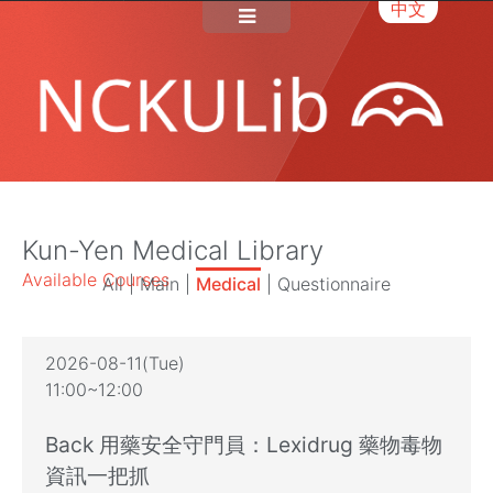
中文
Kun-Yen Medical Library
Available Courses
All
|
Main
|
Medical
|
Questionnaire
2026-08-11(Tue)
11:00~12:00
Back 用藥安全守門員：Lexidrug 藥物毒物
資訊一把抓