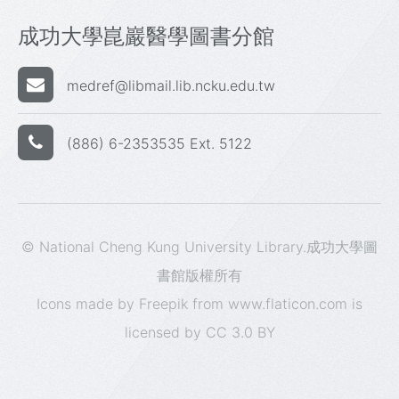
成功大學崑巖醫學圖書分館
medref@libmail.lib.ncku.edu.tw
(886) 6-2353535 Ext. 5122
© National Cheng Kung University Library.成功大學圖
書館版權所有
Icons made by
Freepik
from
www.flaticon.com
is
licensed by
CC 3.0 BY