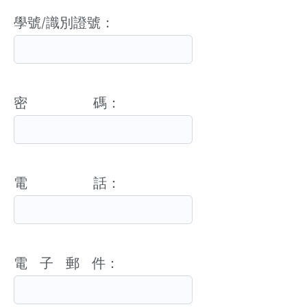
學號/識別證號：
密 碼：
電 話：
電 子 郵 件：