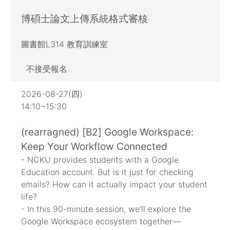
博碩士論文上傳系統格式審核
圖書館L314 教育訓練室
不接受報名
2026-08-27(四)
14:10~15:30
(rearragned) [B2] Google Workspace:
Keep Your Workflow Connected
- NCKU provides students with a Google
Education account. But is it just for checking
emails? How can it actually impact your student
life?
- In this 90-minute session, we'll explore the
Google Workspace ecosystem together—