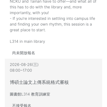
NCKU and Tainan have to offer—and what all of
this has to do with the library and, more
importantly, with you!
- If you're interested in settling into campus life
and finding your own rhythm, this session is a
great place to start.
L314 in main library
尚未開放報名
2026-08-26(三)
08:00~17:00
博碩士論文上傳系統格式審核
圖書館L314 教育訓練室
不接受報名