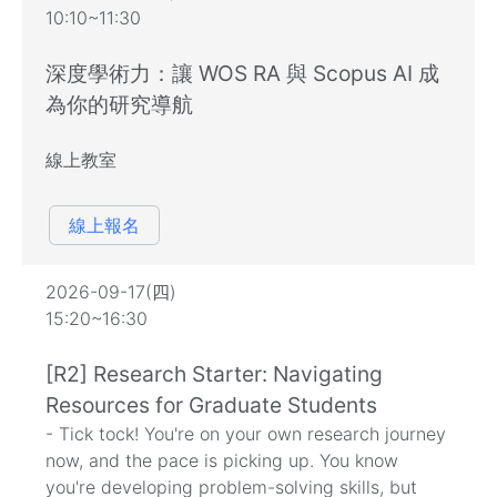
10:10~11:30
深度學術力：讓 WOS RA 與 Scopus AI 成
為你的研究導航
線上教室
線上報名
2026-09-17(四)
15:20~16:30
[R2] Research Starter: Navigating
Resources for Graduate Students
- Tick tock! You're on your own research journey
now, and the pace is picking up. You know
you're developing problem-solving skills, but