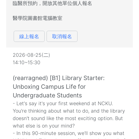
臨醫所預約，開放其他單位個人報名
醫學院圖書館電腦教室
線上報名
取消報名
2026-08-25(二)
14:10~15:30
(rearragned) [B1] Library Starter:
Unboxing Campus Life for
Undergraduate Students
- Let's say it's your first weekend at NCKU.
You're thinking about what to do, and the library
doesn't sound like the most exciting option. But
what else is on your mind?
- In this 90-minute session, we'll show you what