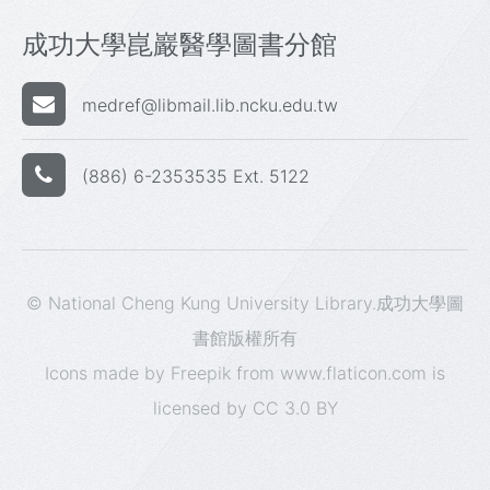
成功大學崑巖醫學圖書分館
medref@libmail.lib.ncku.edu.tw
(886) 6-2353535 Ext. 5122
© National Cheng Kung University Library.成功大學圖
書館版權所有
Icons made by
Freepik
from
www.flaticon.com
is
licensed by
CC 3.0 BY