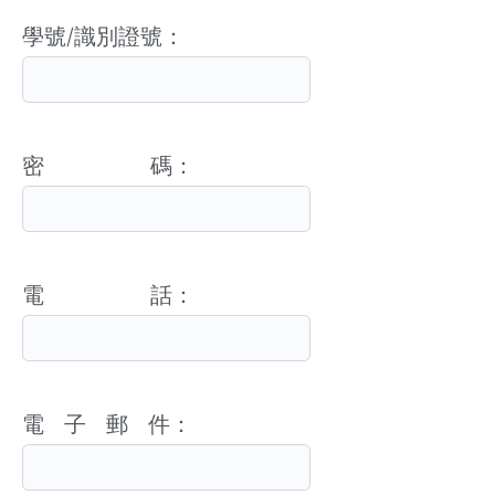
學號/識別證號：
密 碼：
電 話：
電 子 郵 件：